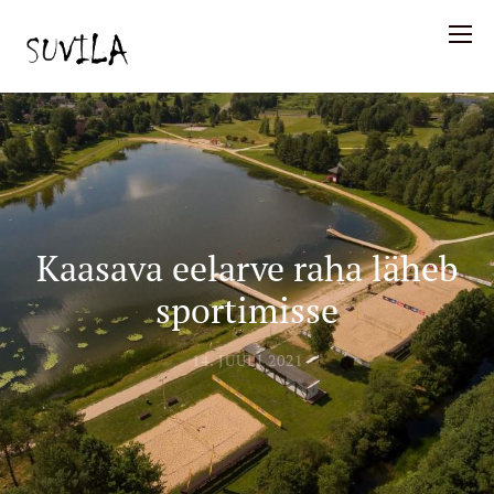
Kaasava eelarve raha läheb
sportimisse
14. JUULI 2021