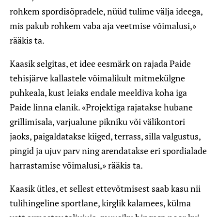
rohkem spordisõpradele, nüüd tulime välja ideega,
mis pakub rohkem vaba aja veetmise võimalusi,»
rääkis ta.
Kaasik selgitas, et idee eesmärk on rajada Paide
tehisjärve kallastele võimalikult mitmekülgne
puhkeala, kust leiaks endale meeldiva koha iga
Paide linna elanik. «Projektiga rajatakse hubane
grillimisala, varjualune pikniku või välikontori
jaoks, paigaldatakse kiiged, terrass, silla valgustus,
pingid ja ujuv parv ning arendatakse eri spordialade
harrastamise võimalusi,» rääkis ta.
Kaasik ütles, et sellest ettevõtmisest saab kasu nii
tulihingeline sportlane, kirglik kalamees, külma