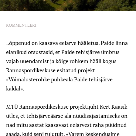
KOMMENTEERI
Lõppenud on kaasava eelarve hääletus. Paide linna
elanikud otsustasid, et Paide tehisjärve ümbrus
vajab uuendamist ja kõige rohkem hääli kogus
Rannaspordikeskuse esitatud projekt
«Võimalusterohke puhkeala Paide tehisjärve
kaldal».
MTÜ Rannaspordikeskuse projektijuht Kert Kaasik
ütles, et tehisjärveäärse ala nüüdisajastamiseks on
nad mitu aastat kaasavast eelarvest raha püüdnud
saada, kuid seni tulutult. «Varem keskendusime