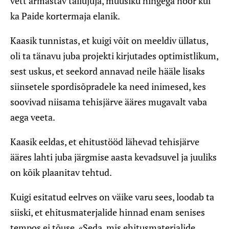
vett armastav taliujuja, muusiku hingega noor kui
ka Paide kortermaja elanik.
Kaasik tunnistas, et kuigi võit on meeldiv üllatus,
oli ta tänavu juba projekti kirjutades optimistlikum,
sest uskus, et seekord annavad neile hääle lisaks
siinsetele spordisõpradele ka need inimesed, kes
soovivad niisama tehisjärve ääres mugavalt vaba
aega veeta.
Kaasik eeldas, et ehitustööd lähevad tehisjärve
ääres lahti juba järgmise aasta kevadsuvel ja juuliks
on kõik plaanitav tehtud.
Kuigi esitatud eelrves on väike varu sees, loodab ta
siiski, et ehitusmaterjalide hinnad enam senises
tempos ei tõuse. «Seda, mis ehitusmaterjalide