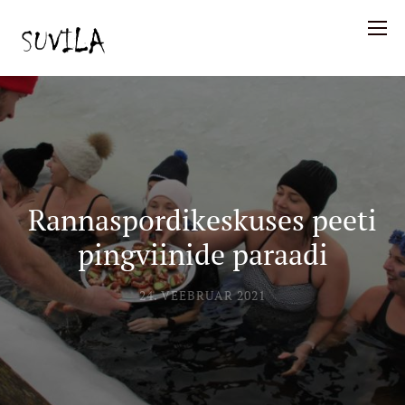
Rannaspordikeskuses peeti
pingviinide paraadi
24. VEEBRUAR 2021