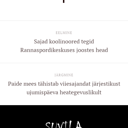
EELMINE
Sajad koolinoored tegid
Rannaspordikeskuses joostes head
JÄRGMINE
Paide mees tähistab viiesajandat järjestikust
ujumispäeva heategevuslikult