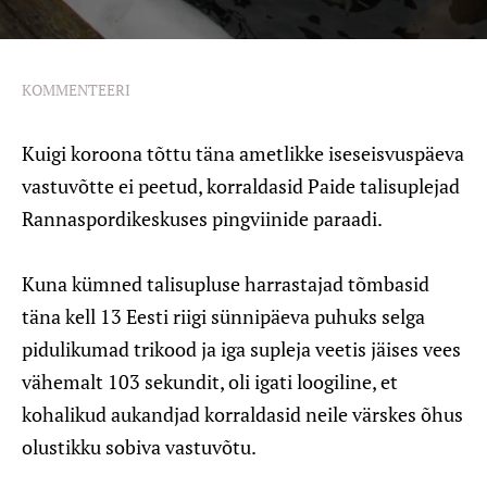
KOMMENTEERI
Kuigi koroona tõttu täna ametlikke iseseisvuspäeva
vastuvõtte ei peetud, korraldasid Paide talisuplejad
Rannaspordikeskuses pingviinide paraadi.
Kuna kümned talisupluse harrastajad tõmbasid
täna kell 13 Eesti riigi sünnipäeva puhuks selga
pidulikumad trikood ja iga supleja veetis jäises vees
vähemalt 103 sekundit, oli igati loogiline, et
kohalikud aukandjad korraldasid neile värskes õhus
olustikku sobiva vastuvõtu.