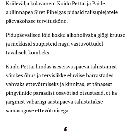
Kriilevälja külavanem Kuido Pettai ja Paide
abilinnapea Siret Pihelgas pidasid talisuplejatele
päevakohase tervituskõne.
Pidupäevalised lõid kokku alkoholivaba glögi kruuse
ja mekkisid suupisteid nagu vastuvõttudel
tavaliselt kombeks.
Kuido Pettai hindas iseseisvuspäeva tähistamist
värskes õhus ja tervislikke eluviise harrastades
vahvaks ettevõtmiseks ja kinnitas, et tänasest
pingviinide paraadist osavõtjad otsustasid, et ka
järgmist vabariigi aastapäeva tähistatakse
samasuguse ettevõtmisega.