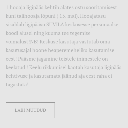
1 hooaja ligipääs kehtib alates ostu sooritamisest
kuni talihooaja lõpuni ( 15. mai). Hooajatasu
sisaldab ligipääsu SUVILA keskusesse personaalse
koodi alusel ning kuuma tee tegemise
võimalust!NB! Keskuse kasutaja vastutab oma
kasutusajal hoone heaperemeheliku kasutamise
eest! Pääsme jagamine teistele inimestele on
keelatud ! Keelu rikkumisel kaotab kasutaja ligipääs
kehtivuse ja kasutamata jäänud aja eest raha ei
tagastata!
LÄBI MÜÜDUD